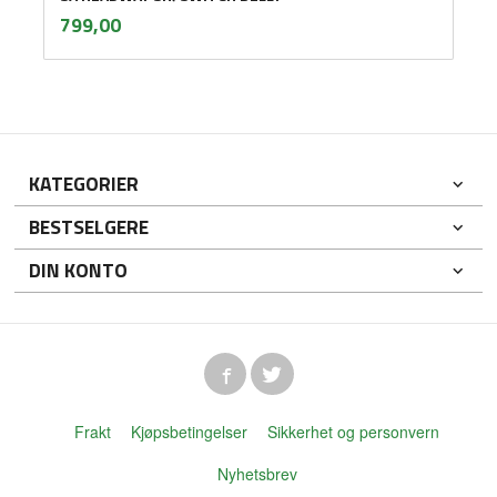
inkl.
Pris
799,00
mva.
KATEGORIER
BESTSELGERE
DIN KONTO
Frakt
Kjøpsbetingelser
Sikkerhet og personvern
Nyhetsbrev