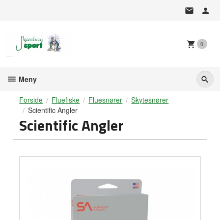
Gå
til
innholdet
0
Meny
Forside
Fluefiske
Fluesnører
Skytesnører
Scientific Angler
Scientific Angler