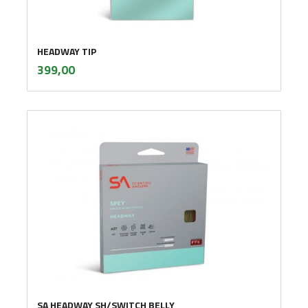
HEADWAY TIP
inkl.
Pris
399,00
mva.
SA HEADWAY SH/SWITCH BELLY