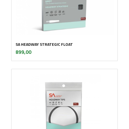
SA HEADWAY STRATEGIC FLOAT
inkl.
Pris
899,00
mva.