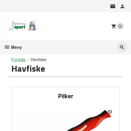
Gå
til
innholdet
0
Meny
Forside
Havfiske
Havfiske
Pilker