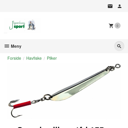
Gå
til
innholdet
0
Meny
Forside
Havfiske
Pilker