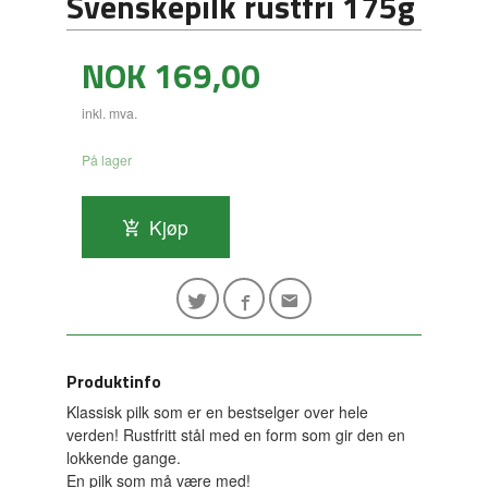
Svenskepilk rustfri 175g
Pris
NOK
169,00
inkl. mva.
På lager
Kjøp
Produktinfo
Klassisk pilk som er en bestselger over hele
verden! Rustfritt stål med en form som gir den en
lokkende gange.
En pilk som må være med!