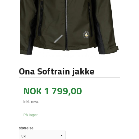
Ona Softrain jakke
Pris
NOK
1 799,00
inkl. mva.
På lager
størrelse