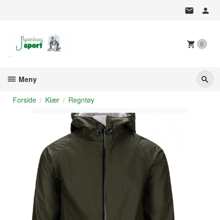
Gå
til
innholdet
0
Meny
Forside
Klær
Regntøy