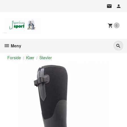
Gå
til
innholdet
0
Meny
Forside
Klær
Støvler