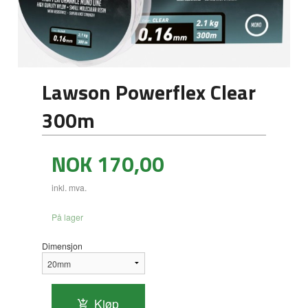
Lawson Powerflex Clear
300m
Pris
NOK
170,00
inkl. mva.
På lager
Dimensjon
Kjøp