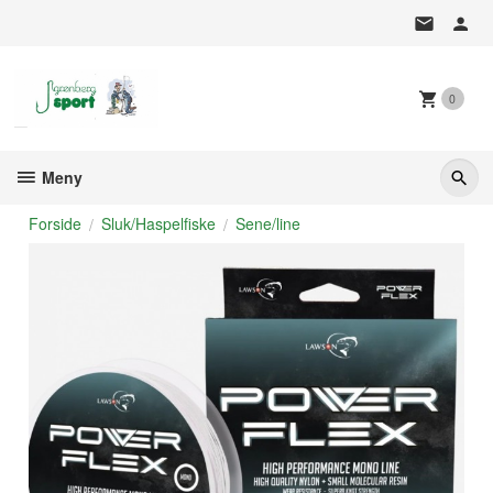
Gå
til
innholdet
0
Meny
Forside
Sluk/Haspelfiske
Sene/line