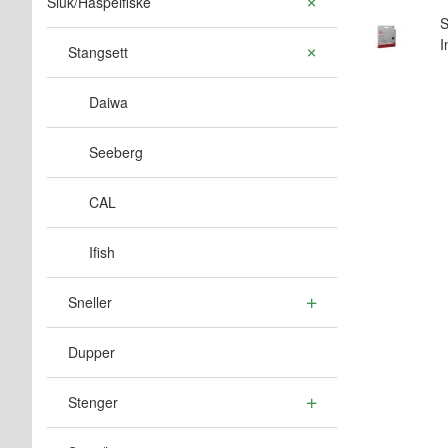
Sluk/Haspelfiske
S
I
Stangsett
Daiwa
Seeberg
CAL
Ifish
Sneller
Dupper
Stenger