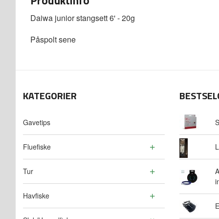
Produktinfo
Daiwa junior stangsett 6' - 20g
Påspolt sene
KATEGORIER
BESTSEL
Gavetips
S
Fluefiske
L
Tur
A
i
Havfiske
E