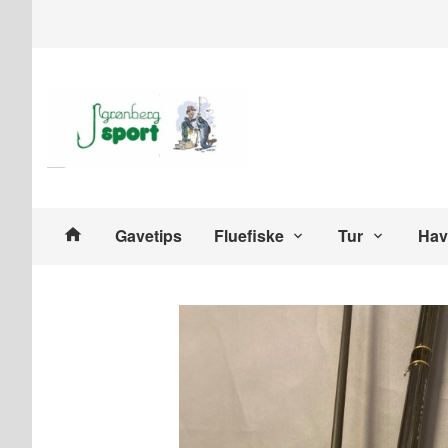
Gå
Lukk
til
innholdet
Produkter
Gavetips
Fluefiske
Tur
Hav