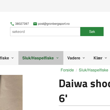
38027397
post@gronbergsport.no
Søk
fiske
Sluk/Haspelfiske
Vadere
Klær
Forside
Sluk/Haspelfiske
Daiwa shoc
6'