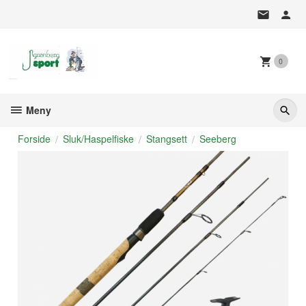
Gå
til
innholdet
0
Meny
Forside
Sluk/Haspelfiske
Stangsett
Seeberg