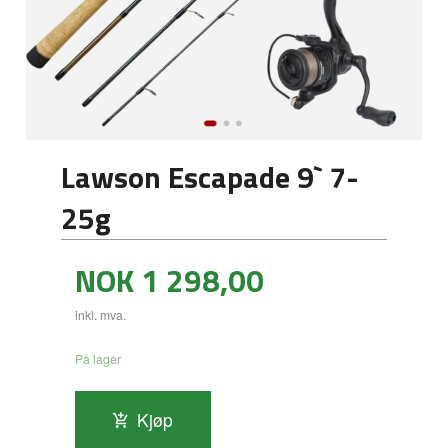
Lawson Escapade 9` 7-
25g
Pris
NOK
1 298,00
inkl. mva.
På lager
Kjøp