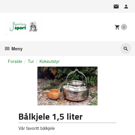
Gå
til
innholdet
0
Meny
Forside
Tur
Kokeutstyr
Bålkjele 1,5 liter
Vår favoritt bålkjele