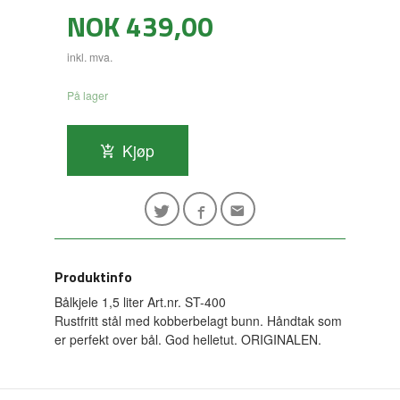
Pris
NOK
439,00
inkl. mva.
På lager
Kjøp
Produktinfo
Bålkjele 1,5 liter Art.nr. ST-400
Rustfritt stål med kobberbelagt bunn. Håndtak som
er perfekt over bål. God helletut. ORIGINALEN.