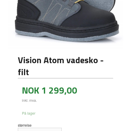
Vision Atom vadesko -
filt
Pris
NOK
1 299,00
inkl. mva.
På lager
størrelse