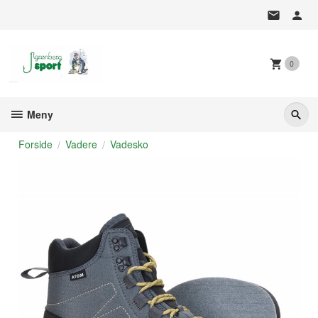
Gå
til
innholdet
0
Meny
Forside
Vadere
Vadesko