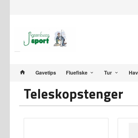
Gå
Lukk
til
innholdet
Produkter
Gavetips
Fluefiske
Tur
Hav
Teleskopstenger