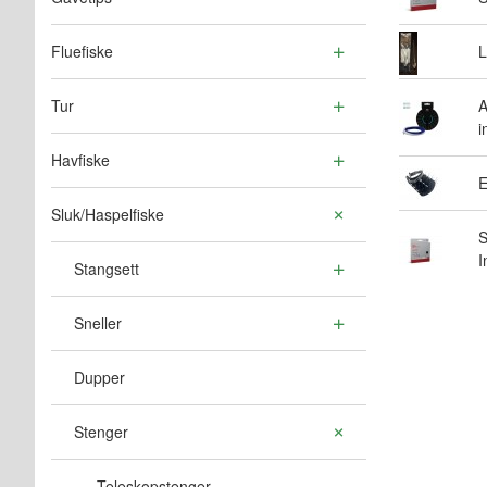
Fluefiske
L
Tur
A
i
Havfiske
E
Sluk/Haspelfiske
S
I
Stangsett
Sneller
Dupper
Stenger
Teleskopstenger