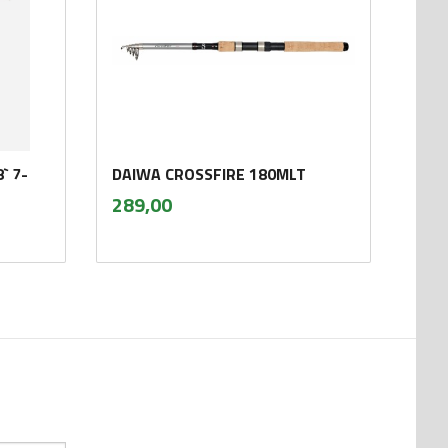
` 7-
DAIWA CROSSFIRE 180MLT
inkl.
Pris
289,00
mva.
Kjøp