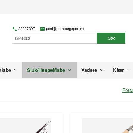
38027397
post@gronbergsport.no
Søk
fiske
Sluk/Haspelfiske
Vadere
Klær
Fors