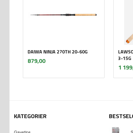
DAIWA NINJA 270TH 20-60G
LAWSO
inkl.
3-15G
Pris
879,00
mva.
Pris
1 199
Kjøp
KATEGORIER
BESTSEL
Gavetips
S