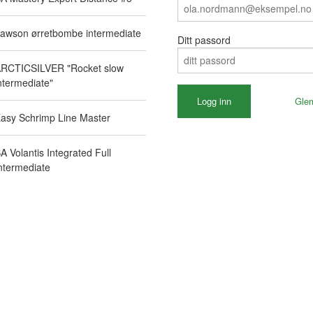
awson ørretbombe intermediate
Ditt passord
RCTICSILVER "Rocket slow
ntermediate"
Gle
asy Schrimp Line Master
A Volantis Integrated Full
ntermediate