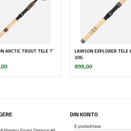
N ARCTIC TROUT TELE 7`
LAWSON EXPLORER TELE 8
20G
inkl.
inkl.
Pris
,00
899,00
mva.
mva.
Les mer
Les mer
GERE
DIN KONTO
E-postadresse
A Mastery Expert Distance #5