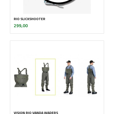
RIO SLICKSHOOTER
inkl.
Pris
299,00
mva.
VISION RIO VANDA WADERS