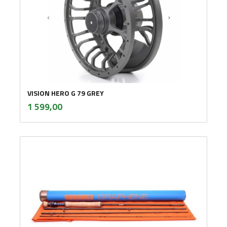
VISION HERO G 79 GREY
inkl.
Pris
1 599,00
mva.