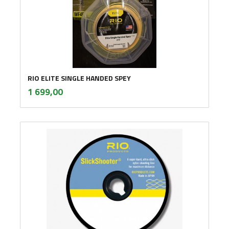
RIO ELITE SINGLE HANDED SPEY
inkl.
Pris
1 699,00
mva.