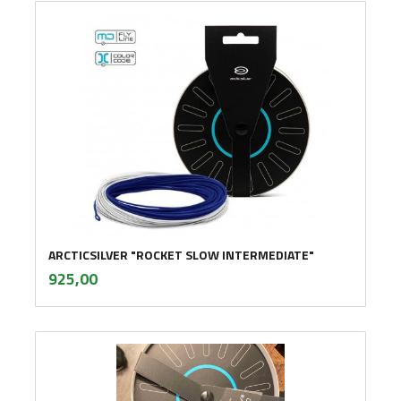
ARCTICSILVER "ROCKET SLOW INTERMEDIATE"
inkl.
Pris
925,00
mva.