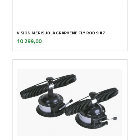
VISION MERISUOLA GRAPHENE FLY ROD 9'#7
inkl.
Pris
10 299,00
mva.