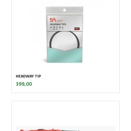
HEADWAY TIP
inkl.
Pris
399,00
mva.