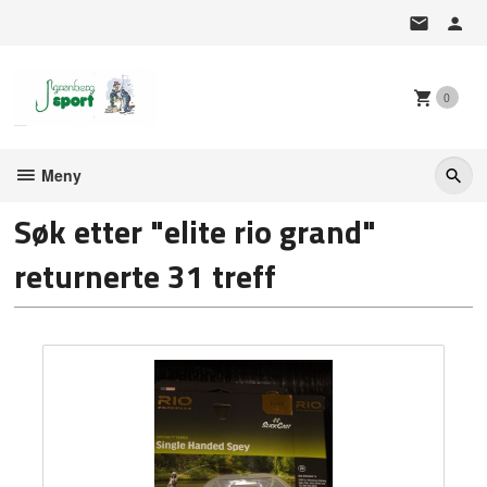
Gå
til
innholdet
0
Meny
Søk etter "elite rio grand"
returnerte 31 treff