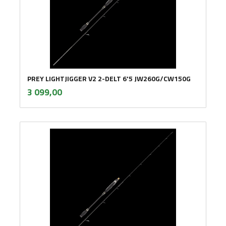
PREY LIGHTJIGGER V2 2-DELT 6'5 JW260G/CW150G
inkl.
Pris
3 099,00
mva.