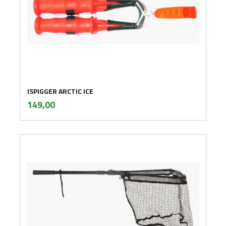
ISPIGGER ARCTIC ICE
inkl.
Pris
149,00
mva.