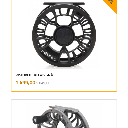
-9%
VISION HERO 46 GRÅ
Rabatt
inkl.
Tilbud
1 499,00
1 649,00
mva.