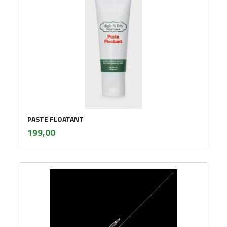
PASTE FLOATANT
inkl.
Pris
199,00
mva.