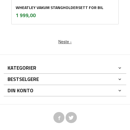
WHEATLEY VAKUM STANGHOLDERSETT FOR BIL
inkl.
Pris
1 999,00
mva.
Neste ›
KATEGORIER
BESTSELGERE
DIN KONTO