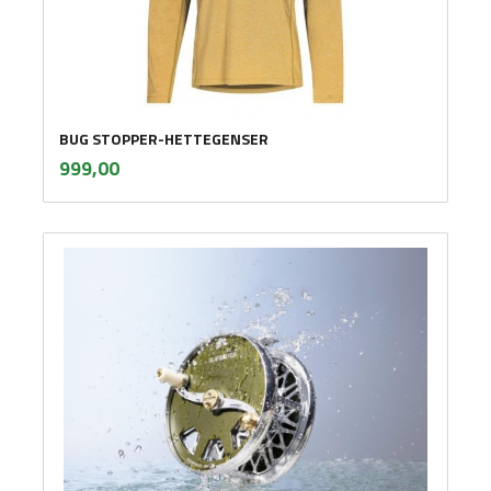
BUG STOPPER-HETTEGENSER
inkl.
Pris
999,00
mva.