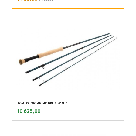
mva.
HARDY MARKSMAN Z 9' #7
inkl.
Pris
10 625,00
mva.