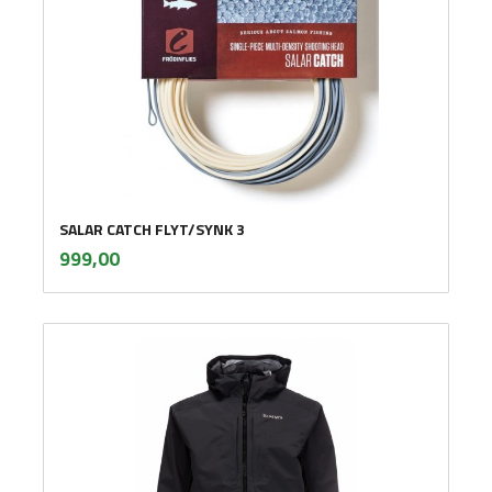
SALAR CATCH FLYT/SYNK 3
inkl.
Pris
999,00
mva.