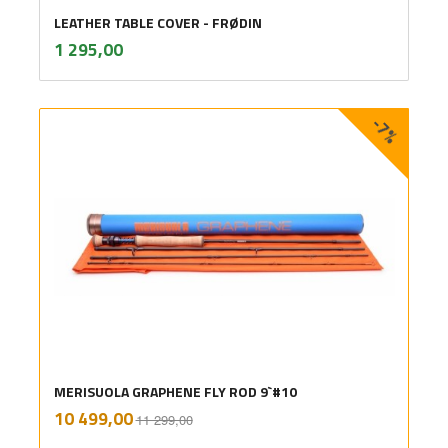
LEATHER TABLE COVER - FRØDIN
inkl.
Pris
1 295,00
mva.
-7%
MERISUOLA GRAPHENE FLY ROD 9`#10
Rabatt
inkl.
Tilbud
10 499,00
11 299,00
mva.