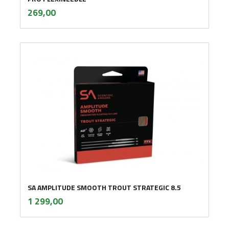
inkl.
Pris
269,00
mva.
SA AMPLITUDE SMOOTH TROUT STRATEGIC 8.5
inkl.
Pris
1 299,00
mva.