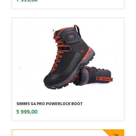
mva.
SIMMS G4 PRO POWERLOCK BOOT
inkl.
Pris
5 999,00
mva.