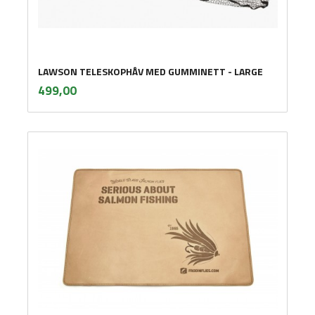
LAWSON TELESKOPHÅV MED GUMMINETT - LARGE
inkl.
Pris
499,00
mva.