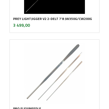
PREY LIGHTJIGGER V2 2-DELT 7'8 JW350G/CW200G
inkl.
Pris
3 499,00
mva.
PRO FLEXINEEDLE