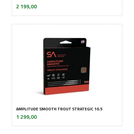
inkl.
Pris
2 199,00
mva.
AMPLITUDE SMOOTH TROUT STRATEGIC 10.5
inkl.
Pris
1 299,00
mva.