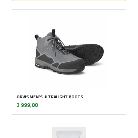
ORVIS MEN'S ULTRALIGHT BOOTS
inkl.
Pris
3 999,00
mva.