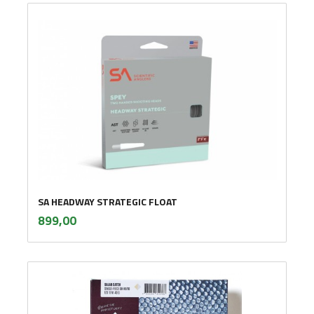
SA HEADWAY STRATEGIC FLOAT
inkl.
Pris
899,00
mva.