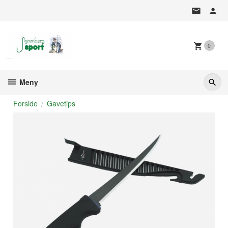
Gå
til
innholdet
0
Meny
Forside
Gavetips