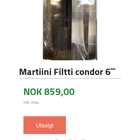
Martiini Filtti condor 6``
Pris
NOK
859,00
inkl. mva.
Utsolgt