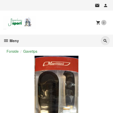
Gå
til
innholdet
0
Meny
Forside
Gavetips