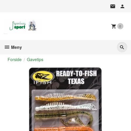
Gå
til
innholdet
0
Meny
Forside
Gavetips