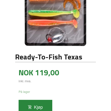
Ready-To-Fish Texas
Pris
NOK
119,00
inkl. mva.
På lager
Kjøp