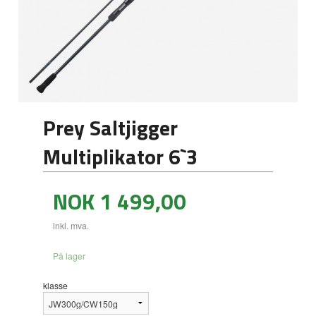
Prey Saltjigger
Multiplikator 6`3
Pris
NOK
1 499,00
inkl. mva.
På lager
klasse