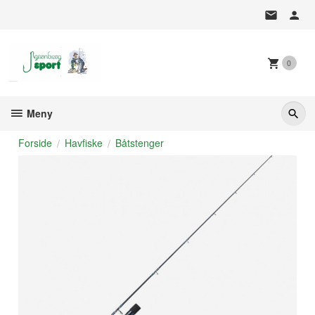
Gå
til
innholdet
0
Meny
Forside
Havfiske
Båtstenger