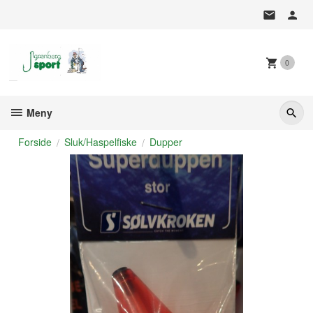
Gå
til
innholdet
0
Meny
Forside
Sluk/Haspelfiske
Dupper