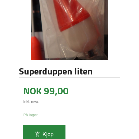
Superduppen liten
Pris
NOK
99,00
inkl. mva.
På lager
Kjøp