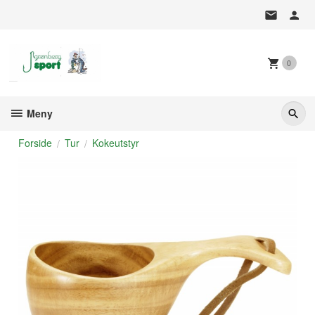
Gå
til
innholdet
0
Meny
Forside
Tur
Kokeutstyr