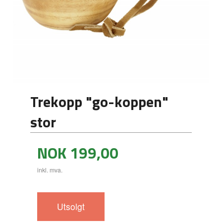
Trekopp "go-koppen"
stor
Pris
NOK
199,00
inkl. mva.
Utsolgt