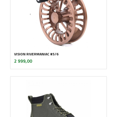
VISION RIVERMANIAC #5/6
inkl.
Pris
2 999,00
mva.