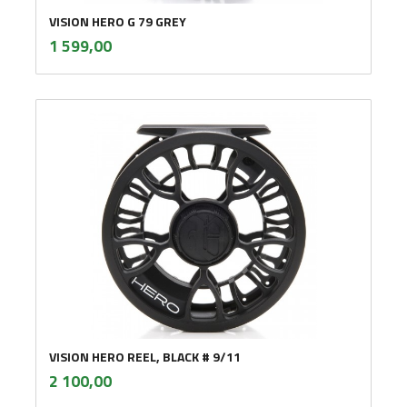
VISION HERO G 79 GREY
inkl.
Pris
1 599,00
mva.
VISION HERO REEL, BLACK # 9/11
inkl.
Pris
2 100,00
mva.