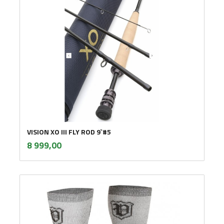
VISION XO III FLY ROD 9`#5
inkl.
Pris
8 999,00
mva.