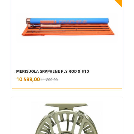
MERISUOLA GRAPHENE FLY ROD 9`#10
Rabatt
inkl.
Tilbud
10 499,00
11 299,00
mva.