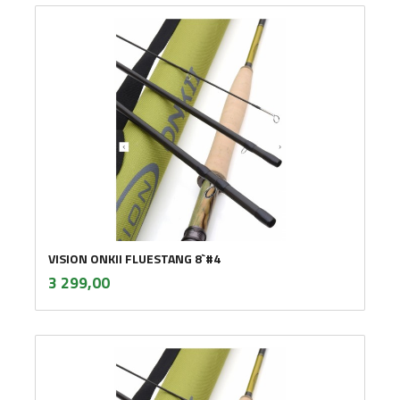
VISION ONKII FLUESTANG 8`#4
inkl.
Pris
3 299,00
mva.