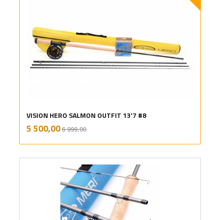
VISION HERO SALMON OUTFIT 13'7 #8
Rabatt
inkl.
Tilbud
5 500,00
6 999,00
mva.