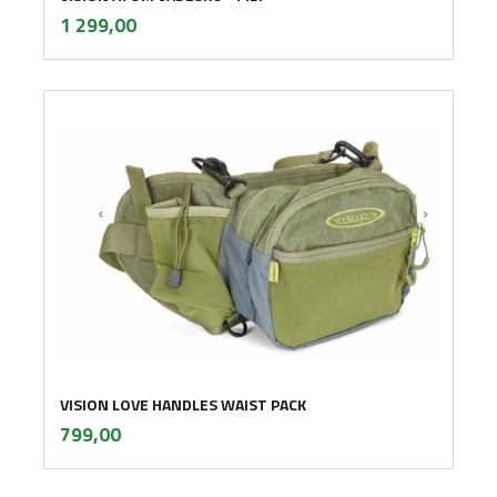
inkl.
Pris
1 299,00
mva.
VISION LOVE HANDLES WAIST PACK
inkl.
Pris
799,00
mva.