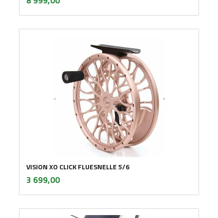
8 999,00
mva.
VISION XO CLICK FLUESNELLE 5/6
inkl.
Pris
3 699,00
mva.