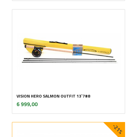
VISION HERO SALMON OUTFIT 13`7#8
inkl.
Pris
6 999,00
mva.
-21%