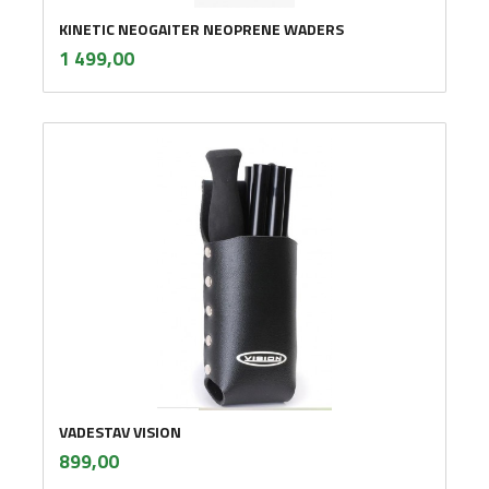
KINETIC NEOGAITER NEOPRENE WADERS
inkl.
Pris
1 499,00
mva.
VADESTAV VISION
inkl.
Pris
899,00
mva.