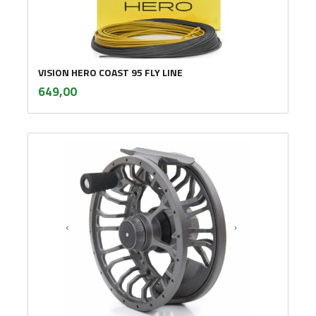
VISION HERO COAST 95 FLY LINE
inkl.
Pris
649,00
mva.