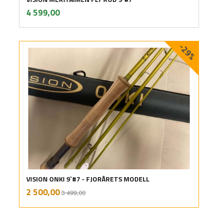
inkl.
Pris
4 599,00
mva.
-29%
VISION ONKI 9`#7 - FJORÅRETS MODELL
Rabatt
inkl.
Tilbud
2 500,00
3 499,00
mva.