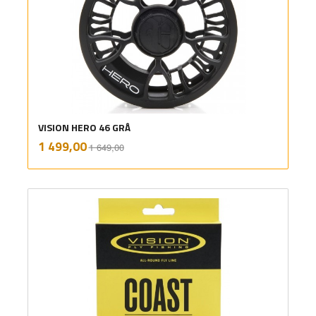
VISION HERO 46 GRÅ
Rabatt
inkl.
Tilbud
1 499,00
1 649,00
mva.