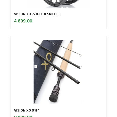
VISION XO 7/8 FLUESNELLE
inkl.
Pris
4 699,00
mva.
VISION XO 9`#4
inkl.
Pris