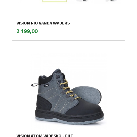
VISION RIO VANDA WADERS
inkl.
Pris
2 199,00
mva.
VISION ATOM VADESKO - FILT