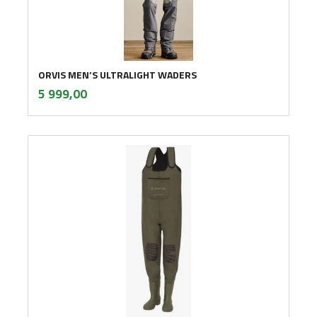
ORVIS MEN’S ULTRALIGHT WADERS
inkl.
Pris
5 999,00
mva.