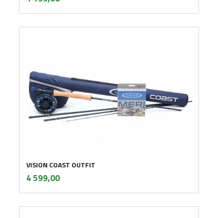
mva.
VISION COAST OUTFIT
inkl.
Pris
4 599,00
mva.