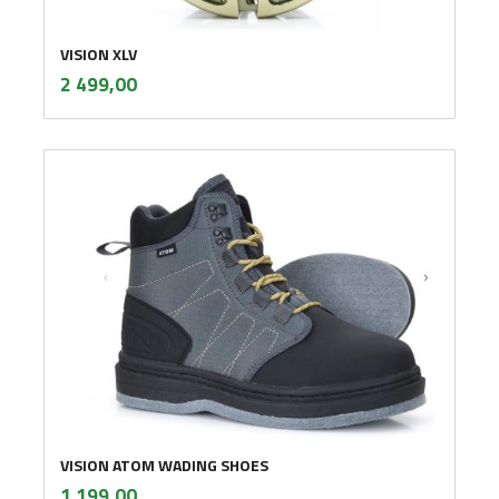
VISION XLV
inkl.
Pris
2 499,00
mva.
VISION ATOM WADING SHOES
inkl.
Pris
1 199,00