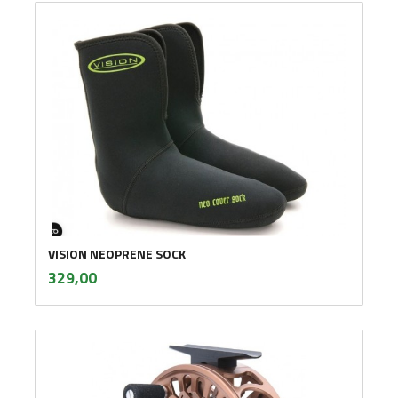
VISION NEOPRENE SOCK
inkl.
Pris
329,00
mva.