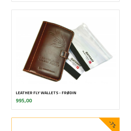
LEATHER FLY WALLETS - FRØDIN
inkl.
Pris
995,00
mva.
-7%