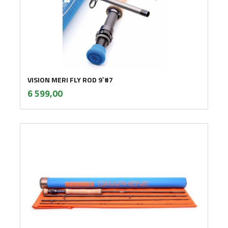
VISION MERI FLY ROD 9`#7
inkl.
Pris
6 599,00
mva.