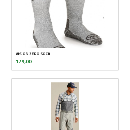
VISION ZERO SOCK
inkl.
Pris
179,00
mva.