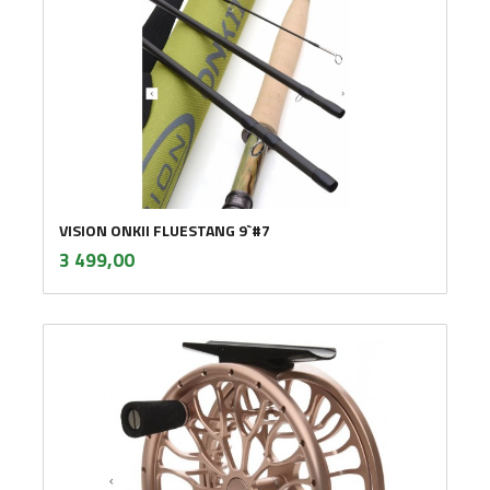
VISION ONKII FLUESTANG 9`#7
inkl.
Pris
3 499,00
mva.