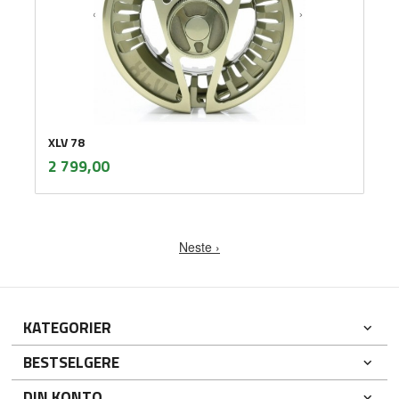
XLV 78
inkl.
Pris
2 799,00
mva.
Neste ›
KATEGORIER
BESTSELGERE
DIN KONTO