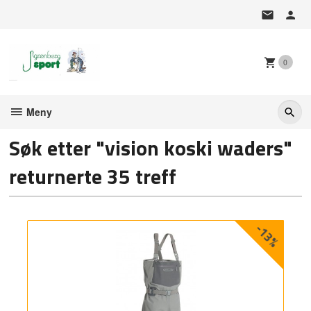
Gå
til
innholdet
0
Meny
Søk etter "vision koski waders"
returnerte 35 treff
-13%