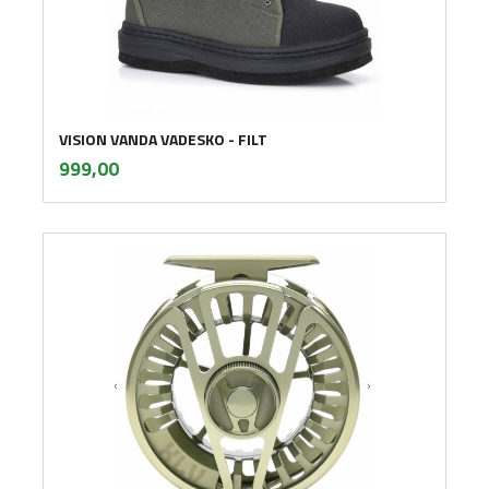
VISION VANDA VADESKO - FILT
inkl.
Pris
999,00
mva.