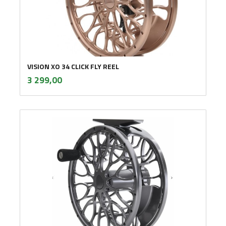
VISION XO 34 CLICK FLY REEL
inkl.
Pris
3 299,00
mva.