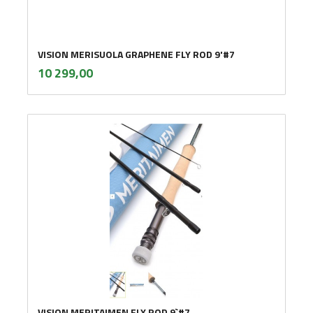
VISION MERISUOLA GRAPHENE FLY ROD 9'#7
inkl.
Pris
10 299,00
mva.
VISION MERITAIMEN FLY ROD 9`#7