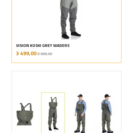
VISION KOSKI GREY WADERS
Rabatt
inkl.
Tilbud
3 499,00
3 999,00
mva.