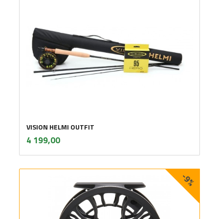
VISION HELMI OUTFIT
inkl.
Pris
4 199,00
mva.
-9%